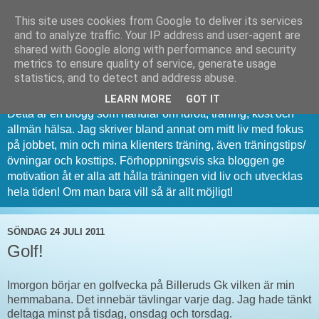
This site uses cookies from Google to deliver its services
and to analyze traffic. Your IP address and user-agent are
shared with Google along with performance and security
metrics to ensure quality of service, generate usage
PT Dan Bergqvist
statistics, and to detect and address abuse.
LEARN MORE
GOT IT
Detta är en blogg som handlar om idrott, träning, kost och
allmän hälsa. Jag skriver bland annat om mitt liv med fokus
på jobbet, min och mina klienters träning, även träningstips/
övningar och kosttips. Förhoppningsvis ska bloggen ge
motivation åt er alla att hålla träningen vid liv och utvecklas
hela tiden! Om man bara vill så är allt möjligt!
SÖNDAG 24 JULI 2011
Golf!
Imorgon börjar en golfvecka på Billeruds Gk vilken är min
hemmabana. Det innebär tävlingar varje dag. Jag hade tänkt
deltaga minst på tisdag, onsdag och torsdag.