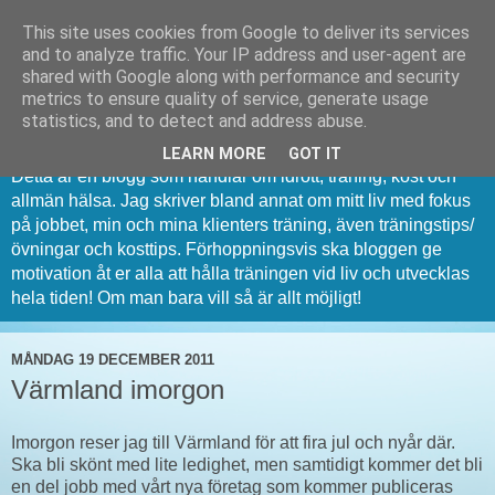
This site uses cookies from Google to deliver its services
and to analyze traffic. Your IP address and user-agent are
shared with Google along with performance and security
metrics to ensure quality of service, generate usage
PT Dan Bergqvist
statistics, and to detect and address abuse.
LEARN MORE
GOT IT
Detta är en blogg som handlar om idrott, träning, kost och
allmän hälsa. Jag skriver bland annat om mitt liv med fokus
på jobbet, min och mina klienters träning, även träningstips/
övningar och kosttips. Förhoppningsvis ska bloggen ge
motivation åt er alla att hålla träningen vid liv och utvecklas
hela tiden! Om man bara vill så är allt möjligt!
MÅNDAG 19 DECEMBER 2011
Värmland imorgon
Imorgon reser jag till Värmland för att fira jul och nyår där.
Ska bli skönt med lite ledighet, men samtidigt kommer det bli
en del jobb med vårt nya företag som kommer publiceras