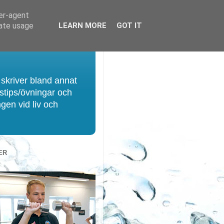
ser-agent
rate usage
LEARN MORE
GOT IT
 skriver bland annat
gstips/övningar och
ngen vid liv och
ER