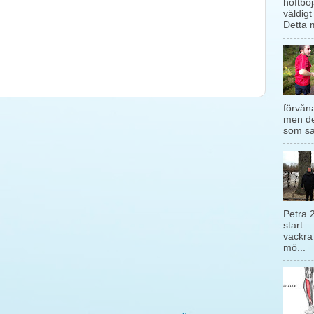
höftböj
väldigt
Detta m
förvåna
men de
som sag
Petra 
start...
vackra
mö...