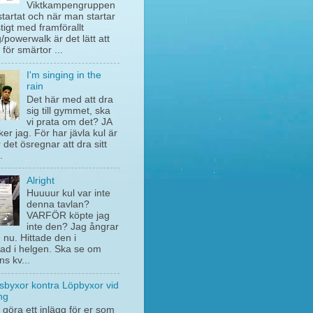
Viktkampengruppen
startat och när man startar
stigt med framförallt
/powerwalk är det lätt att
 för smärtor ...
I'm singing in the
rain
Det här med att dra
sig till gymmet, ska
vi prata om det? JA
ker jag. För har jävla kul är
 det ösregnar att dra sitt
.
Alright
Huuuur kul var inte
denna tavlan?
VARFÖR köpte jag
inte den? Jag ångrar
e nu. Hittade den i
ad i helgen. Ska se om
ns kv...
sbyxor kontra Löpbyxor vid
ng
 göra ett inlägg för er som