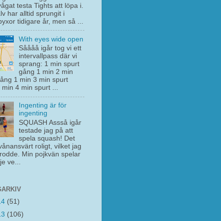
vågat testa Tights att löpa i.
lv har alltid sprungit i
yxor tidigare år, men så ...
With eyes wide open
Såååå igår tog vi ett
intervallpass där vi
sprang: 1 min spurt
gång 1 min 2 min
gång 1 min 3 min spurt
min 4 min spurt ...
Ingenting är för
ingenting
SQUASH Assså igår
testade jag på att
spela squash! Det
vånansvärt roligt, vilket jag
trodde. Min pojkvän spelar
je ve...
ARKIV
14
(51)
13
(106)