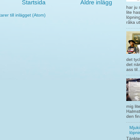
Startsida
Äldre inlägg
har ju 
lite ha
er till inlägget (Atom)
löpning
råka ut
det tyc
det när
ass til..
mig lit
Halmst
den fin
Mjuki
löpni
Tänkte