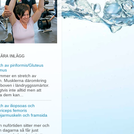
ÄRA INLÄGG
ch av piriformis/Gluteus
mus
mmer en stretch av
. Musklerna däromkring
a boven i ländryggssmärtor.
gtvis inte alltid men att
ha dem kan...
ch av iliopsoas och
riceps femoris
öjarmuskeln och framsida
 nuförtiden sitter mer och
 dagarna så får just