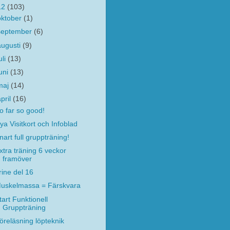
12
(103)
oktober
(1)
september
(6)
augusti
(9)
uli
(13)
juni
(13)
maj
(14)
april
(16)
o far so good!
ya Visitkort och Infoblad
nart full gruppträning!
xtra träning 6 veckor
framöver
rine del 16
uskelmassa = Färskvara
tart Funktionell
Gruppträning
öreläsning löpteknik