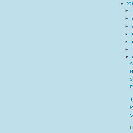
▼
20
►
►
►
►
j
►
►
▼
S
N
S
E
T
M
S
F