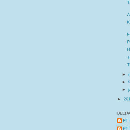
T
A
K
F
P
H
T
T
►
►
►
►
20
DELTA
PT 
PT 