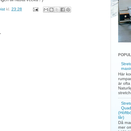
ist
kl.
23:28
r
POPUL
Stret
maxi
Här ko
rumpan
är oft
Naturli
stretc
Stret
Quad
(Höftb
lår)
Då man
mer om