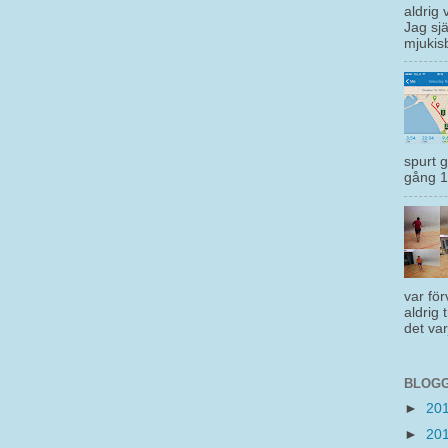
aldrig 
Jag sjä
mjukisb
spurt 
gång 1 
var för
aldrig 
det var
BLOGG
►
20
►
20