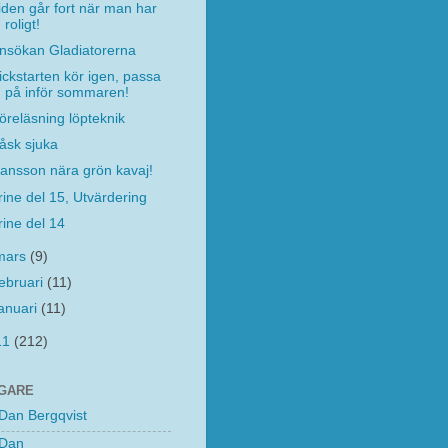
iden går fort när man har
roligt!
nsökan Gladiatorerna
ickstarten kör igen, passa
på inför sommaren!
öreläsning löpteknik
åsk sjuka
ansson nära grön kavaj!
rine del 15, Utvärdering
rine del 14
mars
(9)
februari
(11)
januari
(11)
11
(212)
GARE
Dan Bergqvist
Dan