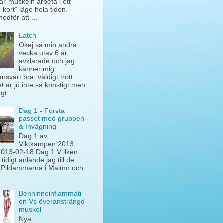
ar-muskeln arbeta i ett
 ”kort” läge hela tiden.
edför att ...
Latch
Okej så min andra
vecka utav 6 är
avklarade och jag
känner mig
nsvärt bra. väldigt trött
t är ju inte så konstigt men
t ...
Dag 1 - Första
passet med gruppen
& Invägning
Dag 1 av
Viktkampen 2013,
2013-02-18 Dag 1 V ilken
. tidigt anlände jag till de
 Pildammarna i Malmö och
Benhinneinflammati
on Vs överansträngd
muskel
Nya