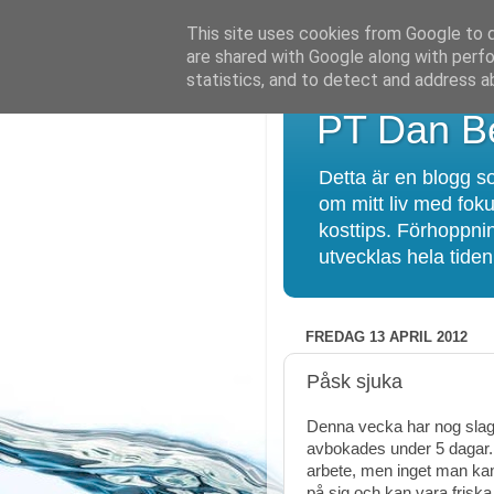
This site uses cookies from Google to de
are shared with Google along with perfo
statistics, and to detect and address a
PT Dan Be
Detta är en blogg so
om mitt liv med foku
kosttips. Förhoppnin
utvecklas hela tiden!
FREDAG 13 APRIL 2012
Påsk sjuka
Denna vecka har nog slag
avbokades under 5 dagar. 
arbete, men inget man kan 
på sig och kan vara friska 