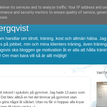
liver its services and to analyze traffic. Your IP address and u
rmance and security metrics to ensure quality of service, gene
buse.
rgqvist
m handlar om idrott, träning, kost och allmän hälsa. Jag
s på jobbet, min och mina klienters träning, även tränin
gsvis ska bloggen ge motivation åt er alla att hålla träni
 Om man bara vill så är allt möjligt!
TWITT
it rekord i sjukdom på gymmet. Jag hade 13 pass som
Det blev alltså en hel del timmar på gymmet utan
göra något åt såklart. Utan nu får vi hoppas alla kryar
igen till nästa vecka :-)