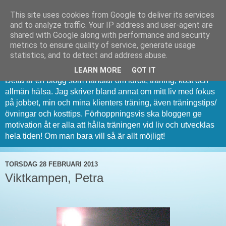
This site uses cookies from Google to deliver its services
and to analyze traffic. Your IP address and user-agent are
shared with Google along with performance and security
metrics to ensure quality of service, generate usage
PT Dan Bergqvist
statistics, and to detect and address abuse.
LEARN MORE
GOT IT
Detta är en blogg som handlar om idrott, träning, kost och
allmän hälsa. Jag skriver bland annat om mitt liv med fokus
på jobbet, min och mina klienters träning, även träningstips/
övningar och kosttips. Förhoppningsvis ska bloggen ge
motivation åt er alla att hålla träningen vid liv och utvecklas
hela tiden! Om man bara vill så är allt möjligt!
TORSDAG 28 FEBRUARI 2013
Viktkampen, Petra