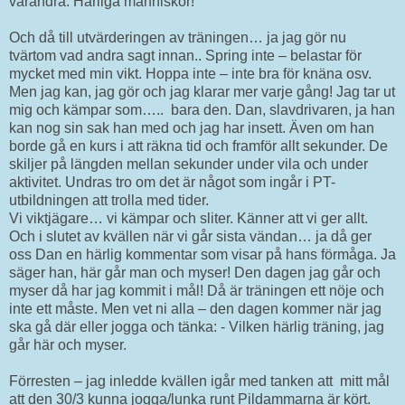
varandra. Härliga människor!
Och då till utvärderingen av träningen… ja jag gör nu
tvärtom vad andra sagt innan.. Spring inte – belastar för
mycket med min vikt. Hoppa inte – inte bra för knäna osv.
Men jag kan, jag gör och jag klarar mer varje gång! Jag tar ut
mig och kämpar som….. bara den. Dan, slavdrivaren, ja han
kan nog sin sak han med och jag har insett. Även om han
borde gå en kurs i att räkna tid och framför allt sekunder. De
skiljer på längden mellan sekunder under vila och under
aktivitet. Undras tro om det är något som ingår i PT-
utbildningen att trolla med tider.
Vi viktjägare… vi kämpar och sliter. Känner att vi ger allt.
Och i slutet av kvällen när vi går sista vändan… ja då ger
oss Dan en härlig kommentar som visar på hans förmåga. Ja
säger han, här går man och myser! Den dagen jag går och
myser då har jag kommit i mål! Då är träningen ett nöje och
inte ett måste. Men vet ni alla – den dagen kommer när jag
ska gå där eller jogga och tänka: - Vilken härlig träning, jag
går här och myser.
Förresten – jag inledde kvällen igår med tanken att mitt mål
att den 30/3 kunna jogga/lunka runt Pildammarna är kört.