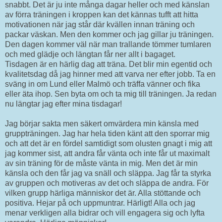
snabbt. Det är ju inte många dagar heller och med känslan
av förra träningen i kroppen kan det kännas tufft att hitta
motivationen när jag står där kvällen innan träning och
packar väskan. Men den kommer och jag gillar ju träningen.
Den dagen kommer väl när man trallande tömmer tumlaren
och med glädje och längtan får ner allt i bagaget.
Tisdagen är en härlig dag att träna. Det blir min egentid och
kvalitetsdag då jag hinner med att varva ner efter jobb. Ta en
sväng in om Lund eller Malmö och träffa vänner och fika
eller äta ihop. Sen byta om och ta mig till träningen. Ja redan
nu längtar jag efter mina tisdagar!
Jag börjar sakta men säkert omvärdera min känsla med
gruppträningen. Jag har hela tiden känt att den sporrar mig
och att det är en fördel samtidigt som olusten gnagt i mig att
jag kommer sist, att andra får vänta och inte får ut maximalt
av sin träning för de måste vänta in mig. Men det är min
känsla och den får jag va snäll och släppa. Jag får ta styrka
av gruppen och motiveras av det och släppa de andra. För
vilken grupp härliga människor det är. Alla stöttande och
positiva. Hejar på och uppmuntrar. Härligt! Alla och jag
menar verkligen alla bidrar och vill engagera sig och lyfta