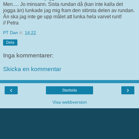
Men…. Jo minsann. Sista rundan då (kan inte kalla det
jogga än) lunkade jag mig fram den största delen av rundan.
Än ska jag inte ge upp målet att lunka hela varvet runt!
// Petra
PT Dan
kl.
14:22
Dela
Inga kommentarer:
Skicka en kommentar
‹
›
Startsida
Visa webbversion