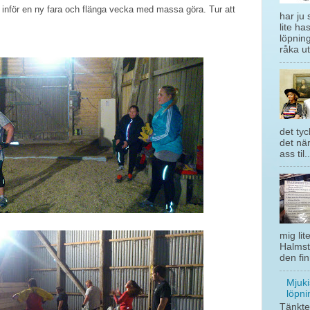
r inför en ny fara och flänga vecka med massa göra. Tur att
har ju 
lite ha
löpning
råka ut
det tyc
det när
ass til..
mig lit
Halmst
den fin
Mjuki
löpni
Tänkte