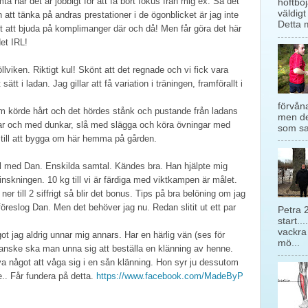
a när det är jobbigt för att få bort fokus från mig ex. Så det
höftböj
väldigt
tt tänka på andras prestationer i de ögonblicket är jag inte
Detta m
t att bjuda på komplimanger där och då! Men får göra det här
det IRL!
viken. Riktigt kul! Skönt att det regnade och vi fick vara
ätt i ladan. Jag gillar att få variation i träningen, framförallt i
förvåna
m körde hårt och det hördes stånk och pustande från ladans
men de
nar och med dunkar, slå med slägga och köra övningar med
som sag
ir till att bygga om här hemma på gården.
al med Dan. Enskilda samtal. Kändes bra. Han hjälpte mig
nskningen. 10 kg till vi är färdiga med viktkampen är målet.
 ner till 2 siffrigt så blir det bonus. Tips på bra belöning om jag
föreslog Dan. Men det behöver jag nu. Redan slitit ut ett par
Petra 
start...
vackra
ågot jag aldrig unnar mig annars. Har en härlig vän (ses för
mö...
Kanske ska man unna sig att beställa en klänning av henne.
va något att våga sig i en sån klänning. Hon syr ju dessutom
.. Får fundera på detta.
https://www.facebook.com/MadeByP