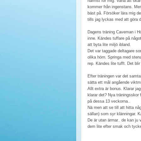
närmst för mig. Vana att skämt
kommer från ingenstans. Men a
bäst på. Försöker lära mig de
tills jag lyckas med att göra 
Dagens träning Caveman i Höll
inne. Kändes tuffare på något s
att byta lite miljö ibland.
Det var taggade deltagare so
olika hörn. Springa med ste
rep. Kändes lite tufft. Det bl
Efter träningen var det samt
sätta ett mål angående viktmi
Allt extra är bonus. Klarar jag
klarar det? Nya träningsskor 
på dessa 13 veckorna..
Nä men att se till att hitta n
sällan) som syr klänningar. 
De är utan ärmar.. de kan ju 
dem lite efter smak och tycke