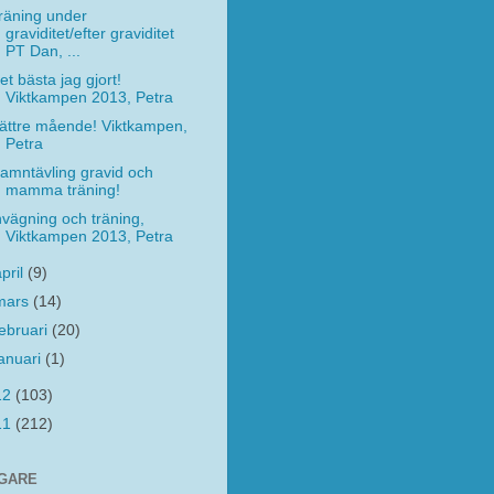
räning under
graviditet/efter graviditet
PT Dan, ...
et bästa jag gjort!
Viktkampen 2013, Petra
ättre mående! Viktkampen,
Petra
amntävling gravid och
mamma träning!
nvägning och träning,
Viktkampen 2013, Petra
april
(9)
mars
(14)
februari
(20)
januari
(1)
12
(103)
11
(212)
GARE