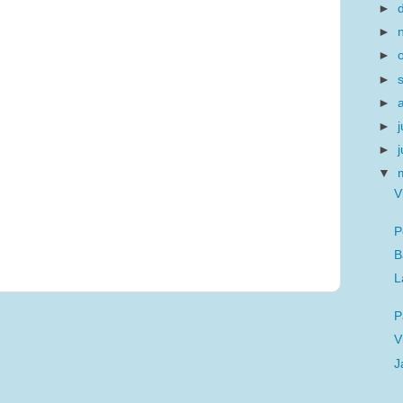
►
►
►
►
►
►
j
►
▼
V
P
B
L
P
V
J