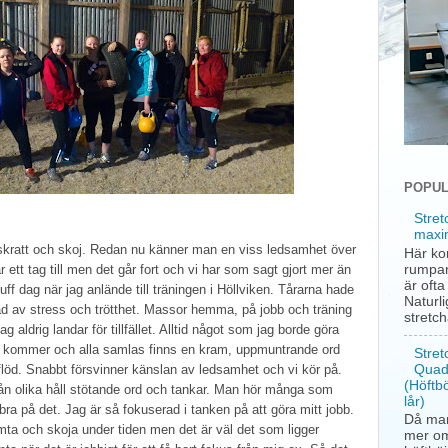
POPUL
Stret
maxi
skratt och skoj. Redan nu känner man en viss ledsamhet över
Här ko
rumpan
r ett tag till men det går fort och vi har som sagt gjort mer än
är oft
uff dag när jag anlände till träningen i Höllviken. Tårarna hade
Naturli
kad av stress och trötthet. Massor hemma, på jobb och träning
stretc
 aldrig landar för tillfället. Alltid något som jag borde göra
et kommer och alla samlas finns en kram, uppmuntrande ord
Stret
Quad
erflöd. Snabbt försvinner känslan av ledsamhet och vi kör på.
(Höftb
n olika håll stötande ord och tankar. Man hör många som
lår)
bra på det. Jag är så fokuserad i tanken på att göra mitt jobb.
Då man
mta och skoja under tiden men det är väl det som ligger
mer om