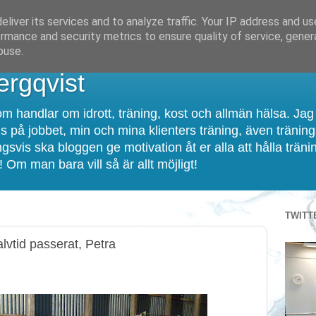
liver its services and to analyze traffic. Your IP address and u
rmance and security metrics to ensure quality of service, gene
buse.
rgqvist
m handlar om idrott, träning, kost och allmän hälsa. Jag
s på jobbet, min och mina klienters träning, även tränin
gsvis ska bloggen ge motivation åt er alla att hålla träni
 Om man bara vill så är allt möjligt!
TWITT
lvtid passerat, Petra