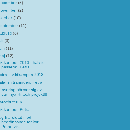
december
(5)
november
(2)
oktober
(10)
september
(11)
augusti
(8)
uli
(3)
juni
(11)
maj
(12)
iktkampen 2013 - halvtid
passerat, Petra
etra – Viktkampen 2013
alans i träningen, Petra
ansering närmar sig av
vårt nya Hi tech projekt!!!
arachuterun
iktkampen Petra
ag har slutat med
begränsande tankar!
Petra, vikt...