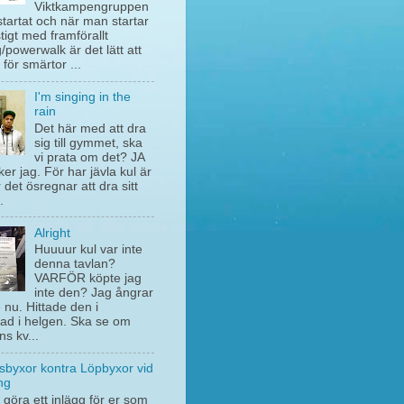
Viktkampengruppen
startat och när man startar
stigt med framförallt
/powerwalk är det lätt att
 för smärtor ...
I'm singing in the
rain
Det här med att dra
sig till gymmet, ska
vi prata om det? JA
ker jag. För har jävla kul är
 det ösregnar att dra sitt
.
Alright
Huuuur kul var inte
denna tavlan?
VARFÖR köpte jag
inte den? Jag ångrar
e nu. Hittade den i
ad i helgen. Ska se om
ns kv...
sbyxor kontra Löpbyxor vid
ng
 göra ett inlägg för er som