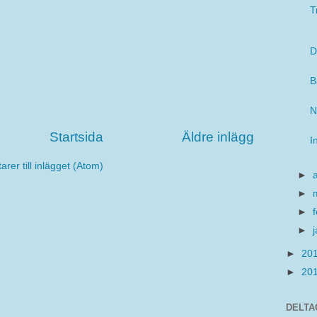
T
D
B
N
Startsida
Äldre inlägg
I
er till inlägget (Atom)
►
►
►
►
►
20
►
20
DELTA