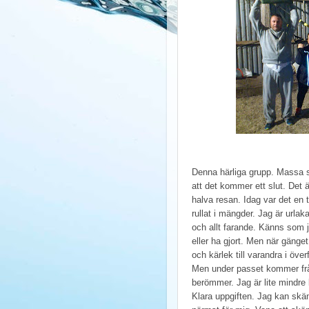
Denna härliga grupp. Massa 
att det kommer ett slut. Det ä
halva resan. Idag var det en t
rullat i mängder. Jag är urla
och allt farande. Känns som jag
eller ha gjort. Men när gäng
och kärlek till varandra i öv
Men under passet kommer frå
berömmer. Jag är lite mindre 
Klara uppgiften. Jag kan skä