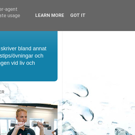
ser-agent
rate usage
LEARN MORE
GOT IT
 skriver bland annat
gstips/övningar och
ngen vid liv och
ER