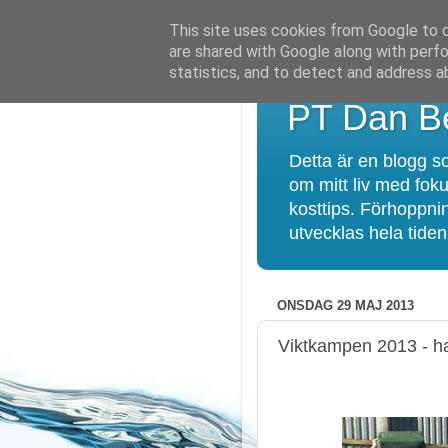
This site uses cookies from Google to de
are shared with Google along with perfo
statistics, and to detect and address a
PT Dan Be
Detta är en blogg so
om mitt liv med foku
kosttips. Förhoppnin
utvecklas hela tiden!
ONSDAG 29 MAJ 2013
Viktkampen 2013 - ha