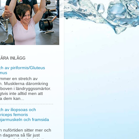
ÄRA INLÄGG
ch av piriformis/Gluteus
mus
mmer en stretch av
. Musklerna däromkring
a boven i ländryggssmärtor.
gtvis inte alltid men att
ha dem kan...
ch av iliopsoas och
riceps femoris
öjarmuskeln och framsida
 nuförtiden sitter mer och
 dagarna så får just