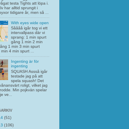
vågat testa Tights att löpa i.
lv har alltid sprungit i
yxor tidigare år, men så ...
With eyes wide open
Såååå igår tog vi ett
intervallpass där vi
sprang: 1 min spurt
gång 1 min 2 min
gång 1 min 3 min spurt
min 4 min spurt ...
Ingenting är för
ingenting
SQUASH Assså igår
testade jag på att
spela squash! Det
vånansvärt roligt, vilket jag
trodde. Min pojkvän spelar
je ve...
ARKIV
14
(51)
13
(106)