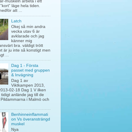
ar-muskeln arbeta i ett
 ”kort” läge hela tiden.
edför att ...
Latch
Okej så min andra
vecka utav 6 är
avklarade och jag
känner mig
nsvärt bra. väldigt trött
t är ju inte så konstigt men
t ...
Dag 1 - Första
passet med gruppen
& Invägning
Dag 1 av
Viktkampen 2013,
2013-02-18 Dag 1 V ilken
. tidigt anlände jag till de
 Pildammarna i Malmö och
Benhinneinflammati
on Vs överansträngd
muskel
Nya