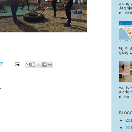
aldrig 
Jag sjä
mjukisb
spurt 
gång 1 
55
var för
r
aldrig 
det var
BLOGG
►
20
▼
20