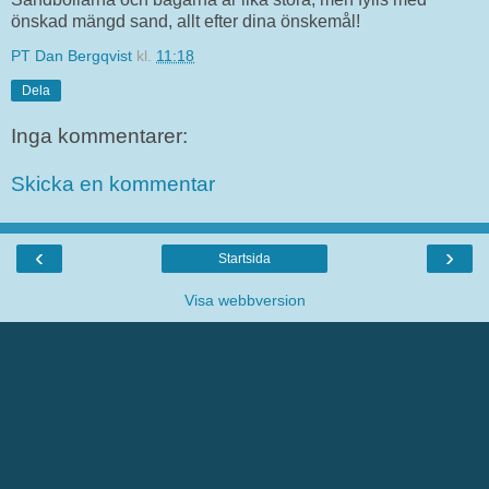
önskad mängd sand, allt efter dina önskemål!
PT Dan Bergqvist
kl.
11:18
Dela
Inga kommentarer:
Skicka en kommentar
‹
›
Startsida
Visa webbversion