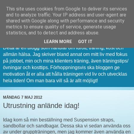
This site uses cookies from Google to deliver its services
and to analyze traffic. Your IP address and user-agent are
shared with Google along with performance and security
metrics to ensure quality of service, generate usage
PT Dan Bergqvist
statistics, and to detect and address abuse.
LEARN MORE
GOT IT
Detta är en blogg som handlar om idrott, träning, kost och
allmän hälsa. Jag skriver bland annat om mitt liv med fokus
på jobbet, min och mina klienters träning, även träningstips/
övningar och kosttips. Förhoppningsvis ska bloggen ge
motivation åt er alla att hålla träningen vid liv och utvecklas
hela tiden! Om man bara vill så är allt möjligt!
MÅNDAG 7 MAJ 2012
Utrustning anlände idag!
Idag kom så min beställning med Suspension straps,
sandbollar och sandbagar. Dessa ska vi sedan använda oss
av under gruppträningen, men jag kommer även använda en