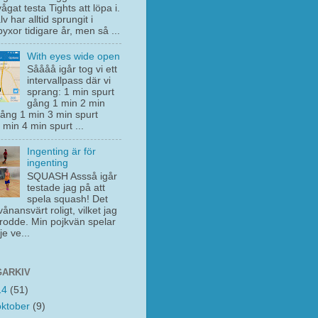
vågat testa Tights att löpa i.
lv har alltid sprungit i
yxor tidigare år, men så ...
With eyes wide open
Såååå igår tog vi ett
intervallpass där vi
sprang: 1 min spurt
gång 1 min 2 min
gång 1 min 3 min spurt
min 4 min spurt ...
Ingenting är för
ingenting
SQUASH Assså igår
testade jag på att
spela squash! Det
vånansvärt roligt, vilket jag
trodde. Min pojkvän spelar
je ve...
ARKIV
14
(51)
oktober
(9)