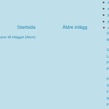
►
►
►
j
►
Startsida
Äldre inlägg
▼
S
er till inlägget (Atom)
M
S
L
P
P
P
S
F
N
P