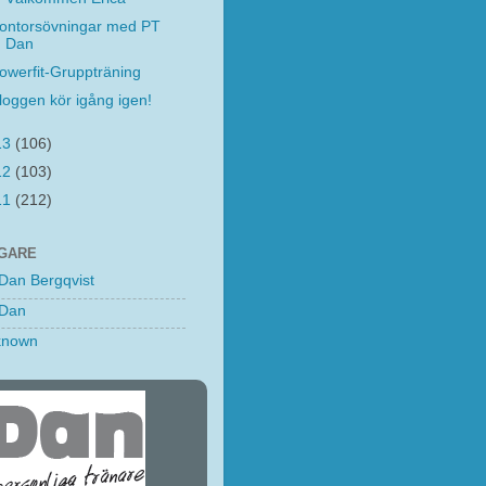
ontorsövningar med PT
Dan
owerfit-Gruppträning
loggen kör igång igen!
13
(106)
12
(103)
11
(212)
GARE
Dan Bergqvist
Dan
known