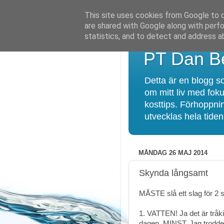
This site uses cookies from Google to de
are shared with Google along with perfo
statistics, and to detect and address a
PT Dan Be
Detta är en blogg so
om mitt liv med foku
kosttips. Förhoppnin
utvecklas hela tiden!
MÅNDAG 26 MAJ 2014
Skynda långsamt
MÅSTE slå ett slag för 2
1. VATTEN! Ja det är tråk
dagen, MINST. Jag trodde a