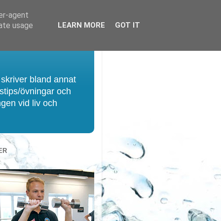
ser-agent
rate usage
LEARN MORE
GOT IT
 skriver bland annat
gstips/övningar och
ngen vid liv och
ER