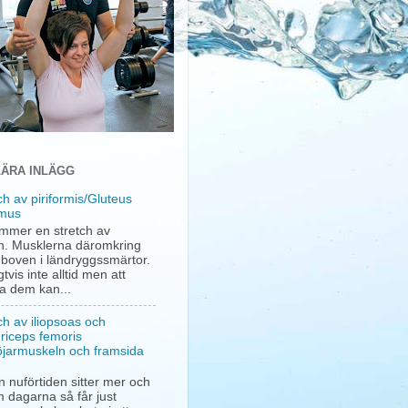
ÄRA INLÄGG
ch av piriformis/Gluteus
mus
mmer en stretch av
. Musklerna däromkring
a boven i ländryggssmärtor.
gtvis inte alltid men att
ha dem kan...
ch av iliopsoas och
riceps femoris
öjarmuskeln och framsida
 nuförtiden sitter mer och
 dagarna så får just