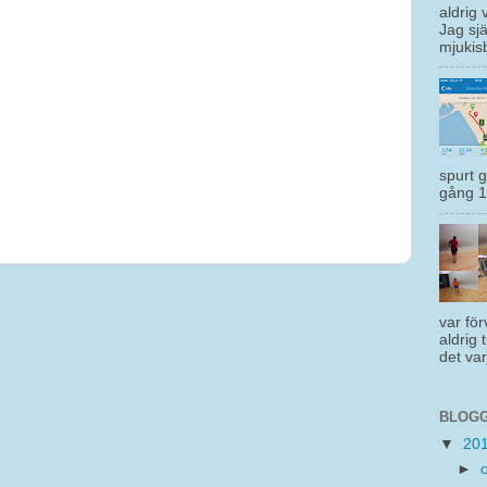
aldrig 
Jag sjä
mjukisb
spurt 
gång 1 
var för
aldrig 
det var
BLOGG
▼
20
►