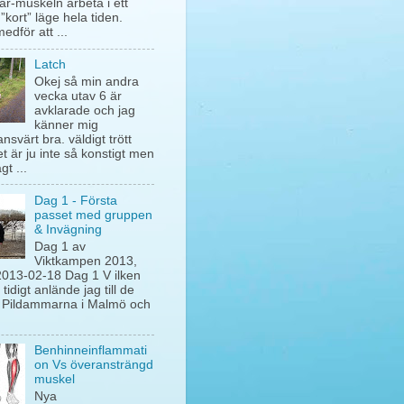
ar-muskeln arbeta i ett
 ”kort” läge hela tiden.
edför att ...
Latch
Okej så min andra
vecka utav 6 är
avklarade och jag
känner mig
nsvärt bra. väldigt trött
t är ju inte så konstigt men
t ...
Dag 1 - Första
passet med gruppen
& Invägning
Dag 1 av
Viktkampen 2013,
2013-02-18 Dag 1 V ilken
. tidigt anlände jag till de
 Pildammarna i Malmö och
Benhinneinflammati
on Vs överansträngd
muskel
Nya