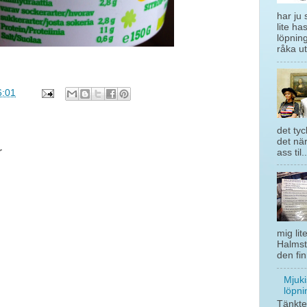
har ju 
lite ha
löpning
råka ut
6:01
det tyc
det när
r
ass til..
mig lit
Halmst
den fin
Mjuki
löpni
Tänkte