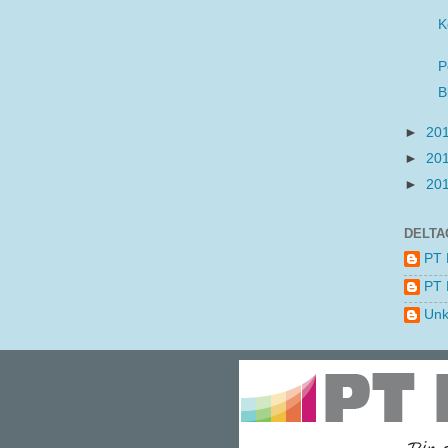
K
P
B
►
20
►
20
►
20
DELTA
PT 
PT 
Un