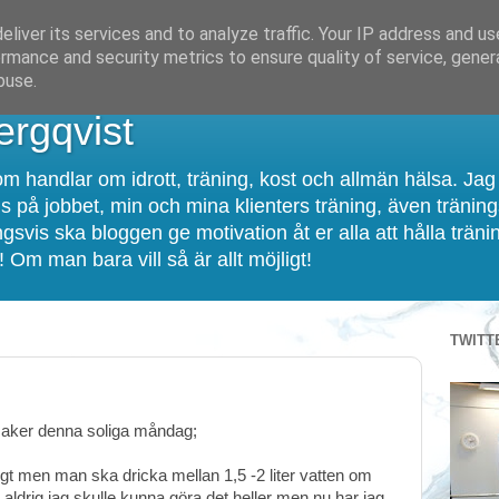
liver its services and to analyze traffic. Your IP address and u
rmance and security metrics to ensure quality of service, gene
buse.
rgqvist
m handlar om idrott, träning, kost och allmän hälsa. Jag
s på jobbet, min och mina klienters träning, även tränin
gsvis ska bloggen ge motivation åt er alla att hålla träni
 Om man bara vill så är allt möjligt!
TWITT
 saker denna soliga måndag;
igt men man ska dricka mellan 1,5 -2 liter vatten om
ldrig jag skulle kunna göra det heller men nu har jag