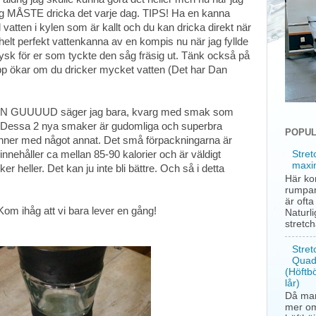
 jag MÅSTE dricka det varje dag. TIPS! Ha en kanna
 vatten i kylen som är kallt och du kan dricka direkt när
lt perfekt vattenkanna av en kompis nu när jag fyllde
jysk för er som tyckte den såg fräsig ut. Tänk också på
ropp ökar om du dricker mycket vatten (Det har Dan
MEN GUUUUD säger jag bara, kvarg med smak som
. Dessa 2 nya smaker är gudomliga och superbra
POPUL
nner med något annat. Det små förpackningarna är
nnehåller ca mellan 85-90 kalorier och är väldigt
Stret
maxi
ker heller. Det kan ju inte bli bättre. Och så i detta
Här ko
rumpan
är oft
 Kom ihåg att vi bara lever en gång!
Naturli
stretc
Stret
Quad
(Höftb
lår)
Då man
mer om