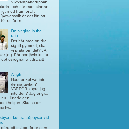
Viktkampengruppen
startat och när man startar
stigt med framförallt
/powerwalk är det lätt att
 för smärtor ...
I'm singing in the
rain
Det här med att dra
sig till gymmet, ska
vi prata om det? JA
ker jag. För har jävla kul är
 det ösregnar att dra sitt
.
Alright
Huuuur kul var inte
denna tavlan?
VARFÖR köpte jag
inte den? Jag ångrar
e nu. Hittade den i
ad i helgen. Ska se om
ns kv...
sbyxor kontra Löpbyxor vid
ng
 göra ett inlägg för er som