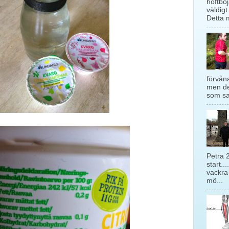
höftböj
väldigt
Detta m
förvåna
men de
som sag
Petra 
start...
vackra
mö...