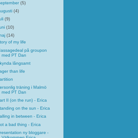
september
(5)
augusti
(4)
uli
(9)
juni
(10)
maj
(14)
tory of my life
assagedeal på groupon
med PT Dan
kynda långsamt
ager than life
artition
ersonlig träning i Malmö
med PT Dan
art II (on the run) - Erica
tanding on the sun - Erica
alling in between - Erica
ot a bad thing - Erica
resentation ny bloggare -
Välkommen Erica